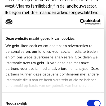
West-Vlaams familiebedrijf in de landbouwsector.
Ik begon met drie maanden arbeidsongeschiktheid,
die werden verlengd tot negen maanden en
uiteindelijk tot twee jaar. Van bij het begin was ik
tegenover mijn werkgever heel open over de
situatie en we zijn die twee jaar elke maand contact
Deze website maakt gebruik van cookies
blijven houden. Dat zorgde voor vertrouwen en
We gebruiken cookies om content en advertenties te
begrip. Op 4 september 2020, exact twee jaar na de
personaliseren, om functies voor social media te bieden
aanval, begon ik opnieuw te werken volgens een
en om ons websiteverkeer te analyseren. Ook delen we
progressief traject: eerst 30%, daarna 50% en
informatie over uw gebruik van onze site met onze
partners voor social media, adverteren en analyse. Deze
uiteindelijk weer 100%, wat ik vandaag nog steeds
partners kunnen deze gegevens combineren met andere
doe. Dat opbouwtraject was cruciaal om mijn
informatie die u aan ze heeft verstrekt of die ze hebben
fysieke én mentale ritme terug te vinden. Niet
verzameld op basis van uw gebruik van hun services.
alleen mijn lichaam, ook mijn hersenen moesten
opnieuw getraind worden. Mijn oorspronkelijke
Toestemmingsselectie
functie was intussen door iemand anders ingevuld,
Noodzakelijk