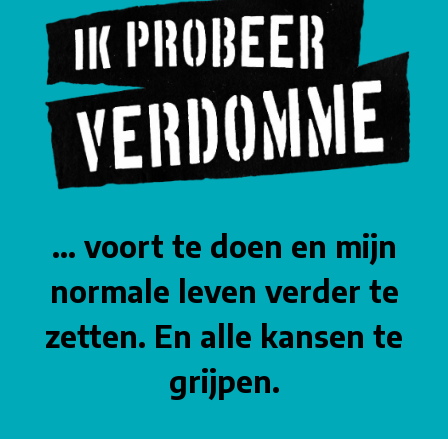
… voort te doen en mijn
normale leven verder te
zetten. En alle kansen te
grijpen.