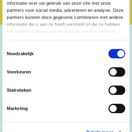
informatie over uw gebruik van onze site met onze
partners voor social media, adverteren en analyse. Deze
partners kunnen deze gegevens combineren met andere
informatie die u aan ze heeft verstrekt of die ze hebben
verzameld op basis van uw gebruik van hun services.
Bestel een steunpakket!
Toestemmingsselectie
Noodzakelijk
Wil je de campagne ook offline zichtbaar maken?
Vraag dan een steunpakket aan.
Voorkeuren
Het pakket bevat posters, flyers en ander
Statistieken
campagnemateriaal om te verdelen op je werk, in je
vereniging, school of buurt.
Na je aanvraag wordt het pakket binnen enkele
Marketing
dagen per post opgestuurd.
Zo help je mee om het gesprek op gang te brengen.