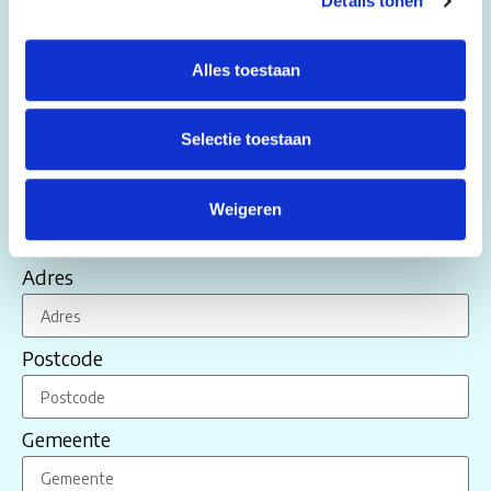
Details tonen
Daar waar mensen leven, werken en elkaar
ontmoeten.
Alles toestaan
Taal
NL
Selectie toestaan
FR
Naam
Weigeren
Adres
Postcode
Gemeente